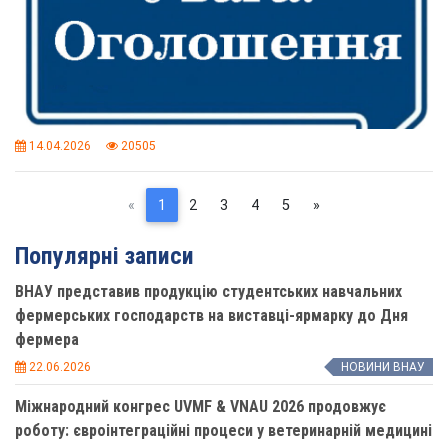
14.04.2026
20505
Previous
(current)
Next
«
1
2
3
4
5
»
Популярні записи
ВНАУ представив продукцію студентських навчальних
фермерських господарств на виставці-ярмарку до Дня
фермера
22.06.2026
НОВИНИ ВНАУ
Міжнародний конгрес UVMF & VNAU 2026 продовжує
роботу: євроінтеграційні процеси у ветеринарній медицині