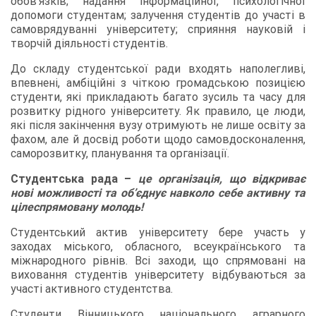
обов’язків; надання інформаційної, психологічної
допомоги студентам; залучення студентів до участі в
самоврядуванні університету; сприяння науковій і
творчій діяльності студентів.
До складу студентської ради входять наполегливі,
впевнені, амбіційні з чіткою громадською позицією
студенти, які прикладають багато зусиль та часу для
розвитку рідного університету. Як правило, це люди,
які після закінчення вузу отримують не лише освіту за
фахом, але й досвід роботи щодо самовдосконалення,
саморозвитку, планування та організації.
Студентська рада –
це організація, що відкриває
нові можливості та об’єднує навколо себе активну та
цілеспрямовану молодь!
Студентський актив університету бере участь у
заходах міського, обласного, всеукраїнського та
міжнародного рівнів. Всі заходи, що спрямовані на
виховання студентів університету відбуваються за
участі активного студентства.
Студенти Вінницького національного аграрного