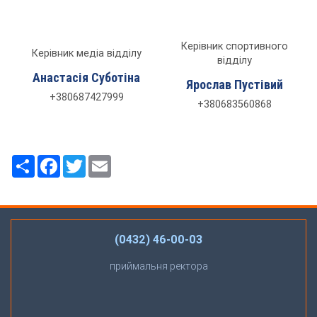
Керівник спортивного
Керівник медіа відділу
відділу
Анастасія Суботіна
Ярослав Пустівий
+380687427999
+380683560868
Ресурс
Facebook
Twitter
Email
(0432) 46-00-03
приймальня ректора