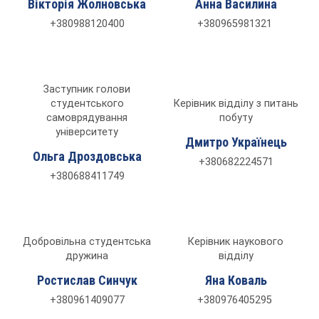
Вікторія Жолновська
Анна Василина
+380988120400
+380965981321
Заступник голови
студентського
Керівник відділу з питань
самоврядування
побуту
університету
Дмитро Українець
Ольга Дроздовська
+380682224571
+380688411749
Добровільна студентська
Керівник наукового
дружина
відділу
Ростислав Синчук
Яна Коваль
+380961409077
+380976405295