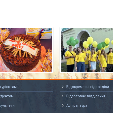
турієнтам
Відокремлені підрозділи
удентам
Підготовче відділення
культети
Аспірантура