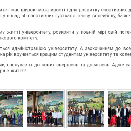
итет має широкі можливості і для розвитку спортивних д
 у понад 50 спортивних гуртках з тенісу, волейболу, баск
 житті університету, розкрити у повній мірі свій потен
кового комітету.
ться адміністрацією університету. А заохоченням до вс
і на рік вручається кращим студентам університету та коле
и, спонукає їх до нових звершень та досягнень. Адже сам
рії в життя!