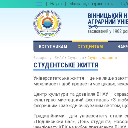
Наука
Міжнародна діяльність
Пуб
ВІННИЦЬКИЙ 
АГРАРНИЙ УНІ
заснований у 1982 ро
ВСТУПНИКАМ
СТУДЕНТАМ
НАВЧ
Ви зараз тут:
ВНАУ
Студентам
Студентське життя
СТУДЕНТСЬКЕ ЖИТТЯ
Університетське життя – це не лише занятт
можливості, щоб провести час цікаво, яск
Центр культури та дозвілля ВНАУ – справ
культурно-мистецький фестиваль «З любов
феєричним і завжди очікуваним святом, що 
Традиційними для університету стали св
«Подільський бал», День студента, Новор
чемпіонату КВК на кубок президента ВНАУ.