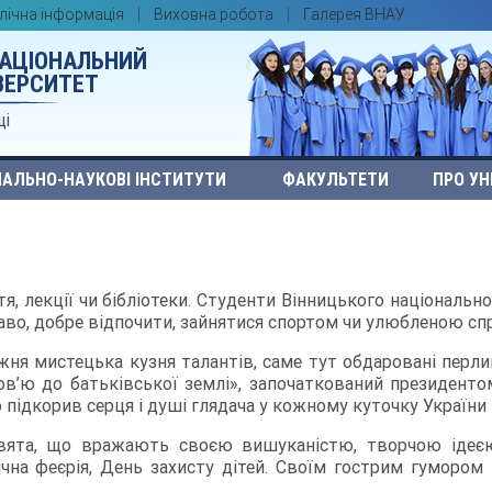
лічна інформація
Виховна робота
Галерея ВНАУ
НАЦІОНАЛЬНИЙ
ВЕРСИТЕТ
ці
АЛЬНО-НАУКОВІ ІНСТИТУТИ
ФАКУЛЬТЕТИ
ПРО УН
я, лекції чи бібліотеки. Студенти Вінницького національ
раво, добре відпочити, зайнятися спортом чи улюбленою сп
жня мистецька кузня талантів, саме тут обдаровані перли
’ю до батьківської землі», започаткований президентом
підкорив серця і душі глядача у кожному куточку України т
ята, що вражають своєю вишуканістю, творчою ідеєю, 
ічна феєрія, День захисту дітей. Своїм гострим гуморо