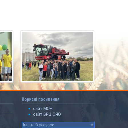
Корисні посилання
сайт МОН
сайт ВРЦ ОЯО