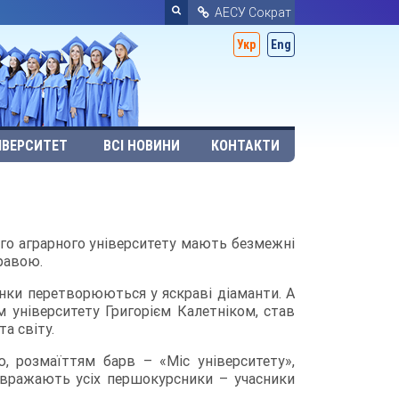
АЕСУ Сократ
Укр
Eng
ІВЕРСИТЕТ
ВСІ НОВИНИ
КОНТАКТИ
ного аграрного університету мають безмежні
равою.
нки перетворюються у яскраві діаманти. А
 університету Григорієм Калетніком, став
а світу.
розмаїттям барв ­­– «Міс університету»,
м вражають усіх першокурсники – учасники