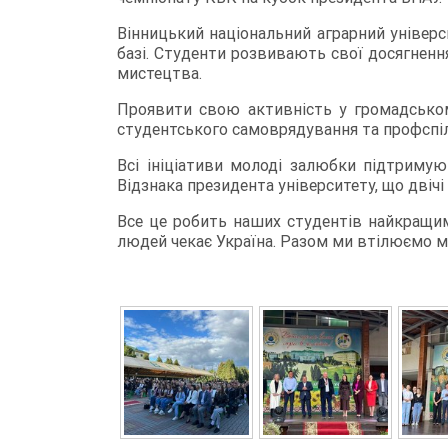
Вінницький національний аграрний універс
базі. Студенти розвивають свої досягнення
мистецтва.
Проявити свою активність у громадському
студентського самоврядування та профспіл
Всі ініціативи молоді залюбки підтримую
Відзнака президента університету, що двіч
Все це робить наших студентів найкращим
людей чекає Україна. Разом ми втілюємо м