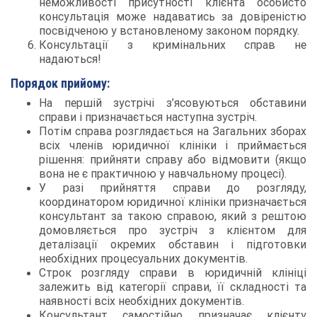
неможливості присутності клієнта особисто
консультація може надаватись за довіреністю
посвідченою у встановленому законом порядку.
Консультації з кримінальних справ не
надаються!
Порядок прийому:
На першій зустрічі з’ясовуються обставини
справи і призначається наступна зустріч.
Потім справа розглядається на Загальних зборах
всіх членів юридичної клініки і приймається
рішення: прийняти справу або відмовити (якщо
вона не є практичною у навчальному процесі).
У разі прийняття справи до розгляду,
координатором юридичної клініки призначається
консультант за такою справою, який з рештою
домовляється про зустріч з клієнтом для
деталізації окремих обставин і підготовки
необхідних процесуальних документів.
Строк розгляду справи в юридичній клініці
залежить від категорії справи, її складності та
наявності всіх необхідних документів.
Консультант самостійно призначає клієнту