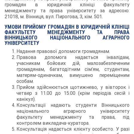
громадян в юридичній клініці факультету
менеджменту та права університету за адресою:
21018, м. Вінниця, вул. Пирогова, 3, кім. 501.
УМОВИ ПРИЙОМУ ГРОМАДЯН В ЮРИДИЧНІЙ КЛІНІЦІ
ФАКУЛЬТЕТУ МЕНЕДЖМЕНТУ ТА ПРАВА
ВІННИЦЬКОГО НАЦІОНАЛЬНОГО АГРАРНОГО
УНІВЕРСИТЕТУ
Надання правової допомоги громадянам.
Правова допомога надається інвалідам,
учасникам бойових дій, малозабезпеченим
громадянам, багатодітним сім’ям, студентам,
матерям-одиначкам, вимушено переміщеним
особам.
Прийом здійснюється щотижнево, у вівторок і
четвер з 11.00 до 15.00 (крім періодів сесій і
канікул).
Консультації надають студенти Вінницького
національного аграрного університету
факультету менеджменту та права, під
контролем викладача-куратора.
Консультація надається клієнту особисто. У разі