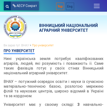
АЕСУ Сократ
Укр
Eng
ВІННИЦЬКИЙ НАЦІОНАЛЬНИЙ
АГРАРНИЙ УНІВЕРСИТЕТ
Ви зараз тут:
ВНАУ
Про університет
ПРО УНІВЕРСИТЕТ
Нині українська земля потребує кваліфікованих
аграріїв, людей, які розуміють і поважають її. Саме
таких фахівців готує у своїх стінах Вінницький
національний аграрний університет.
ВНАУ – потужний осередок освіти і науки із сучасною
матеріально-технічною базою, розлогою мережею
філій та наукових центрів, широко відомий в Україні
та за кордоном.
Університет має у своєму складі:
3
навчально-