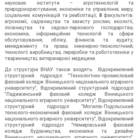
наукових інститути – агротехнологій та
природокористування; економіки та управління; миру,
соціальних комунікацій та реабілітації;
8
факультетів:
агрономії, садівництва та захисту рослин; екології,
лісівництва та садово-паркового господарства;
економіки, інформаційних технологій та сфери
обслуговування; обліку, фінансів та аудиту;
менеджменту та права; інженерно-технологічний;
технології виробництва, переробки та робототехніки у
тваринництві; ветеринарної медицини.
До структури ВНАУ також входять: Відокремлений
структурний підрозділ "Технологічно-промисловий
фаховий коледж Вінницького національного аграрного
університету", Відокремлений структурний підрозділ
"Ладижинський фаховий коледж Вінницького
національного аграрного університету", Відокремлений
структурний підрозділ "Могилів-Подільський
технолого-економічний фаховий коледж Вінницького
національного аграрного університету", Відокремлений
структурний підрозділ "Немирівський фаховий
коледж будівництва, економіки та дизайну
Вінницького національного аграрного університету",