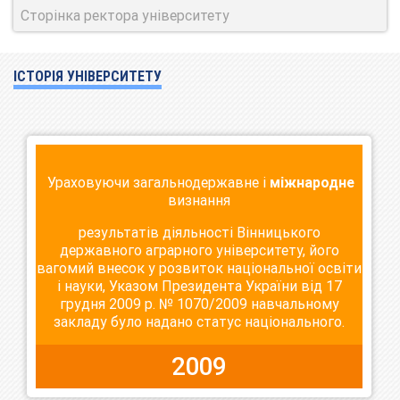
Сторінка ректора університету
ІСТОРІЯ УНІВЕРСИТЕТУ
Ураховуючи загальнодержавне і
міжнародне
визнання
результатів діяльності Вінницького
державного аграрного університету, його
вагомий внесок у розвиток національної освіти
і науки, Указом Президента України від 17
грудня 2009 р. № 1070/2009 навчальному
закладу було надано статус національного.
2009