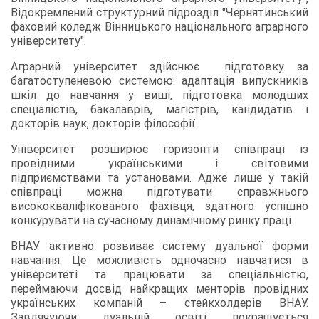
Відокремлений структурний підрозділ "Чернятинський
фаховий коледж Вінницького національного аграрного
університету".
Аграрний університет здійснює підготовку за
багатоступеневою системою: адаптація випускників
шкіл до навчання у виші, підготовка молодших
спеціалістів, бакалаврів, магістрів, кандидатів і
докторів наук, докторів філософії.
Університет розширює горизонти співпраці із
провідними українськими і світовими
підприємствами та установами. Адже лише у такій
співпраці можна підготувати справжнього
висококваліфікованого фахівця, здатного успішно
конкурувати на сучасному динамічному ринку праці.
ВНАУ активно розвиває систему дуальної форми
навчання. Це можливість одночасно навчатися в
університеті та працювати за спеціальністю,
переймаючи досвід найкращих менторів провідних
українських компаній – стейкхолдерів ВНАУ.
Завдячуючи дуальній освіті покращується